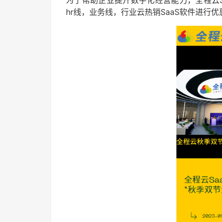
为了帮助企业提升数字化经营能力，全程云S
hr线，业务线，行业云热销SaaS软件进行