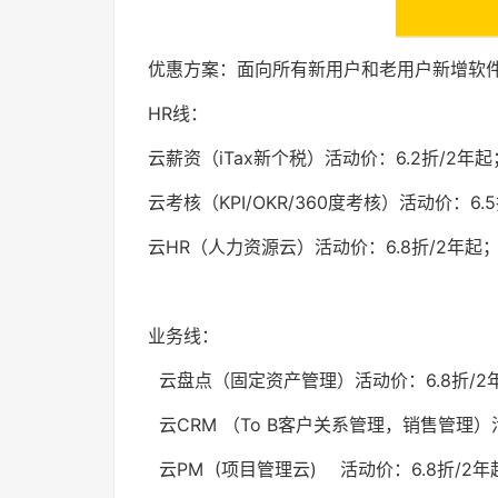
优惠方案：面向所有新用户和老用户新增软
HR线：
云薪资（iTax新个税）活动价：6.2折/2年起
云考核（KPI/OKR/360度考核）活动价：6.
云HR（人力资源云）活动价：6.8折/2年起
业务线：
云盘点（固定资产管理）活动价：6.8折/2
云CRM （To B客户关系管理，销售管理）活
云PM (项目管理云) 活动价：6.8折/2年