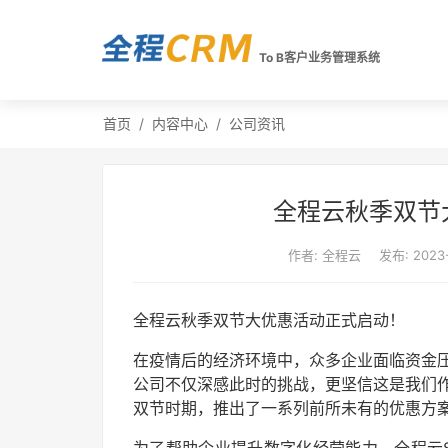
To B客户业务管理系统
首页
内容中心
公司资讯
全程云秋季双节
作者: 全程云
发布: 2023
全程云秋季双节大优惠活动正式启动！
在疫情后的经济环境中，众多企业面临资金
公司不仅深感此时的挑战，更坚信这是我们
双节时期，推出了一系列前所未有的优惠方