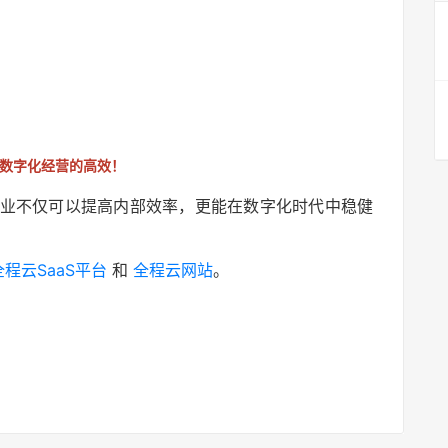
受数字化经营的高效！
企业不仅可以提高内部效率，更能在数字化时代中稳健
全程云SaaS平台
和
全程云网站
。