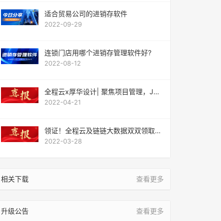
适合贸易公司的进销存软件
2022-09-29
连锁门店用哪个进销存管理软件好?
2022-08-12
全程云x厚华设计| 聚焦项目管理，J2
厚华开启一体化管理
2022-04-21
领证！全程云及链链大数据双双领取
“高新”企业证书
2022-03-28
相关下载
查看更多
升级公告
查看更多